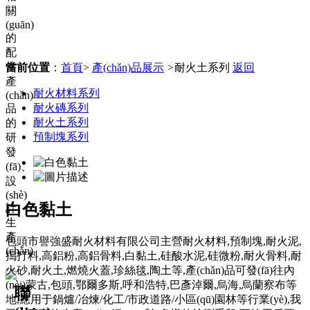
關
(guān)
的
配
件
當前位置
：
首頁
>
產(chǎn)品展示
>
耐火土系列
返回
產
耐火材料系列
(chǎn)
耐火磚系列
品
耐火土系列
的
預制塊系列
研
發
(fā)、
設
(shè)
白色黏土
計、
生
產
包頭市譽強盛耐火材料有限公司主營耐火材料,預制塊,耐火泥,
(chǎn)
搗打料,高鋁粉,高鋁骨料,白黏土,硅酸水泥,硅微粉,耐火骨料,耐
火砂,耐火土,燃燒火蓋,珍絲毯,陶土等,產(chǎn)品可發(fā)往內
(nèi)蒙古,包頭,鄂爾多斯,呼和浩特,巴彥淖爾,烏海,烏蘭察布等
聯
地,應用于鍋爐/冶煉/化工/市政道路/小區(qū)園林等行業(yè),我