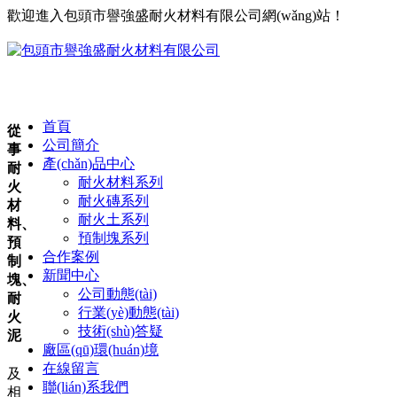
歡迎進入包頭市譽強盛耐火材料有限公司網(wǎng)站！
首頁
從
公司簡介
事
產(chǎn)品中心
耐
耐火材料系列
火
耐火磚系列
材
耐火土系列
料、
預制塊系列
預
合作案例
制
新聞中心
塊、
公司動態(tài)
耐
行業(yè)動態(tài)
火
技術(shù)答疑
泥
廠區(qū)環(huán)境
在線留言
及
聯(lián)系我們
相