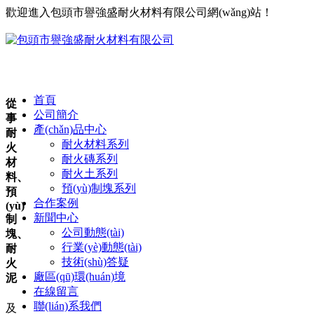
歡迎進入包頭市譽強盛耐火材料有限公司網(wǎng)站！
首頁
從
公司簡介
事
產(chǎn)品中心
耐
耐火材料系列
火
耐火磚系列
材
耐火土系列
料、
預(yù)制塊系列
預
合作案例
(yù)
新聞中心
制
公司動態(tài)
塊、
行業(yè)動態(tài)
耐
技術(shù)答疑
火
廠區(qū)環(huán)境
泥
在線留言
聯(lián)系我們
及