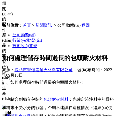
相
關
(guān)
的
配
當前位置
：
首頁
>
新聞資訊
> 公司動態(tài)
返回
件
公司動態(tài)
產
(chǎn)
行業(yè)動態(tài)
品
技術(shù)答疑
的
研
如何處理儲存時間過長的包頭耐火材料
發
(fā)、
來源：
包頭市譽強盛耐火材料有限公司
| 發(fā)布時間：2022
設
年09月13日
(shè)
如何處理儲存時間過長的包頭耐火材料：
計、
生
產
(chǎn)
粘合劑獨立包裝的
包頭耐火材料
：先確定澆注料中的骨料
和粉末不受水分的影響，否則不建議在這種情況下繼續(xù)使
聯
用
包頭耐火材料
澆注料；如果骨料和粉末儲存在干燥環(huán)