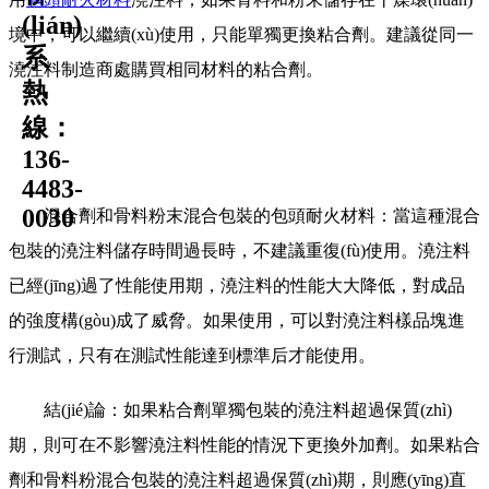
(lián)
境中，可以繼續(xù)使用，只能單獨更換粘合劑。建議從同一
系
澆注料制造商處購買相同材料的粘合劑。
熱
線：
136-
4483-
0030
混合劑和骨料粉末混合包裝的包頭耐火材料：當這種混合
包裝的澆注料儲存時間過長時，不建議重復(fù)使用。澆注料
已經(jīng)過了性能使用期，澆注料的性能大大降低，對成品
的強度構(gòu)成了威脅。如果使用，可以對澆注料樣品塊進
行測試，只有在測試性能達到標準后才能使用。
結(jié)論：如果粘合劑單獨包裝的澆注料超過保質(zhì)
期，則可在不影響澆注料性能的情況下更換外加劑。如果粘合
劑和骨料粉混合包裝的澆注料超過保質(zhì)期，則應(yīng)直