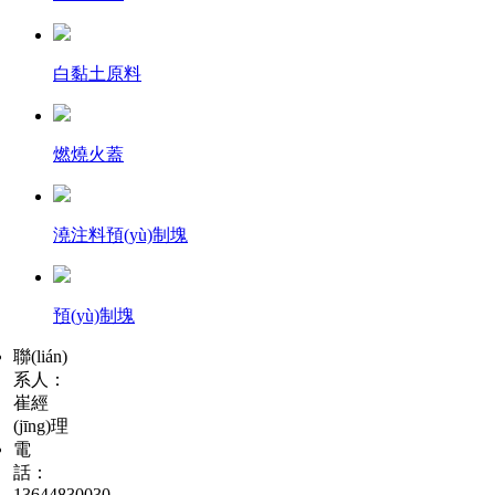
白黏土原料
燃燒火蓋
澆注料預(yù)制塊
預(yù)制塊
聯(lián)
系人：
崔經
(jīng)理
電
話：
13644830030