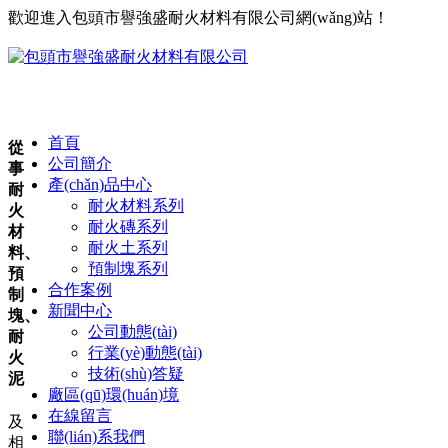
歡迎進入包頭市譽強盛耐火材料有限公司網(wǎng)站！
首頁
從
公司簡介
事
產(chǎn)品中心
耐
耐火材料系列
火
耐火磚系列
材
耐火土系列
料、
預制塊系列
預
合作案例
制
新聞中心
塊、
公司動態(tài)
耐
行業(yè)動態(tài)
火
技術(shù)答疑
泥
廠區(qū)環(huán)境
在線留言
及
聯(lián)系我們
相