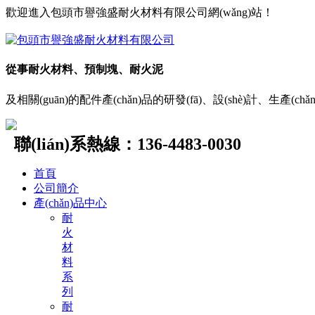
歡迎進入包頭市譽強盛耐火材料有限公司網(wǎng)站！
從事耐火材料、預制塊、耐火泥
及相關(guān)的配件產(chǎn)品的研發(fā)、設(shè)計、生產(chǎn
聯(lián)系熱線：
136-4483-0030
首頁
公司簡介
產(chǎn)品中心
耐
火
材
料
系
列
耐