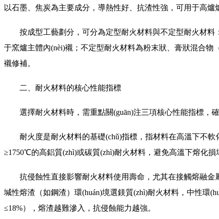
以石墨、焦炭為主要成分，導熱性好、抗渣性強，可用于高爐爐底、
按成型工藝劃分，可分為定型耐火材料與不定型耐火材料：定型耐火材料為
于窯爐主體內(nèi)襯；不定型耐火材料為粉末狀、膏狀混合物（
襯修補。
二、耐火材料的核心性能指標
選擇耐火材料時，需重點關(guān)注三項核心性能指標，確保匹
耐火度是耐火材料的基礎(chǔ)指標，指材料在高溫下不軟化熔融的最
≥1750℃的高鋁質(zhì)或碳質(zhì)耐火材料，避免高溫下熔化損壞
抗侵蝕性直接影響耐火材料使用壽命，尤其在接觸熔融金屬、熔渣的
堿性熔渣（如鋼渣）環(huán)境選鎂質(zhì)耐火材料，中性環(h
≤18%），熔渣越難滲入，抗侵蝕能力越強。