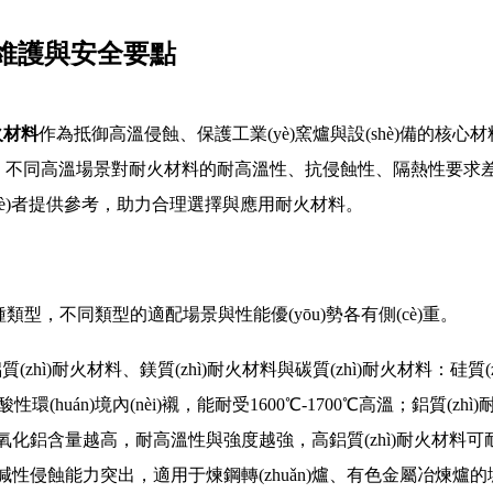
、維護與安全要點
火材料
作為抵御高溫侵蝕、保護工業(yè)窯爐與設(shè)備的核心材料
ǎn)窯襯體，不同高溫場景對耐火材料的耐高溫性、抗侵蝕性、隔熱性要
è)者提供參考，助力合理選擇與應用耐火材料。
分為多種類型，不同類型的適配場景與性能優(yōu)勢各有側(cè)重。
zhì)耐火材料、鎂質(zhì)耐火材料與碳質(zhì)耐火材料：硅質
huán)境內(nèi)襯，能耐受1600℃-1700℃高溫；鋁質(zhì
O?≥48%），氧化鋁含量越高，耐高溫性與強度越強，高鋁質(zhì)耐火
侵蝕能力突出，適用于煉鋼轉(zhuǎn)爐、有色金屬冶煉爐的