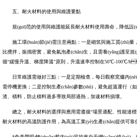
五、耐火材料的使用與維護要點
規(guī)范的使用與維護能延長耐火材料使用壽命，降低設(sh
施工環(huán)節(jié)需注意兩點：一是砌筑與施工質(zhì
比攪拌，振搗密實，避免氣泡產(chǎn)生，且需養(yǎng
循“緩慢升溫、梯度降溫”原則，升溫速率控制在50℃-100℃
日常維護需做好三點：一是定期檢查，每日觀察窯爐內(nèi)襯是否有
需停機更換；二是控制生產(chǎn)參數(shù)，避免超溫運行
渣、積料，防止積料過多導致局部過熱，加速材料損壞。
總之，耐火材料的選擇與應用需遵循“場景適配、性能達標、施工規
耐火材料的高溫防護作用，為高溫工業(yè)生產(chǎn)提供可靠
*免責聲明:轉(zhuǎn)載內(nèi)容均來自于網(wǎng)絡(luò)，如