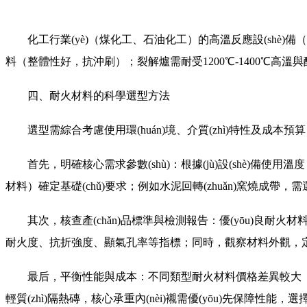
化工行業(yè)（煤化工、石油化工）的高溫反應設(shè)備（如
料（整體性好，抗沖刷）；裂解爐需耐受1200℃-1400℃高溫與酸
四、耐火材料的科學選型方法
選型需綜合考慮使用環(huán)境、介質(zhì)特性及成本預算
首先，明確核心需求參數(shù)：根據(jù)設(shè)備使用溫
材料）確定基礎(chǔ)要求；例如水泥回轉(zhuǎn)窯燒成帶，
其次，核查產(chǎn)品標準與檢測報告：優(yōu)良耐火材料需符合
耐火度、抗折強度、顯氣孔率等指標；同時，觀察材料
最后，平衡性能與成本：不同類型耐火材料價格差異較大（如鎂質(
輕質(zhì)隔熱磚，核心承重內(nèi)襯需優(yōu)先保